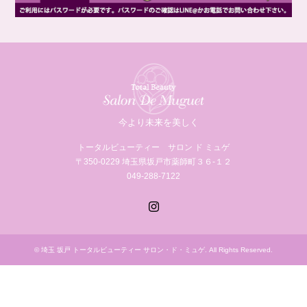
今より未来を美しく
トータルビューティー サロン ド ミュゲ
〒350-0229 埼玉県坂戸市薬師町３６‐１２
049-288-7122
Instagram
©
埼玉 坂戸 トータルビューティー サロン・ド・ミュゲ
. All Rights Reserved.