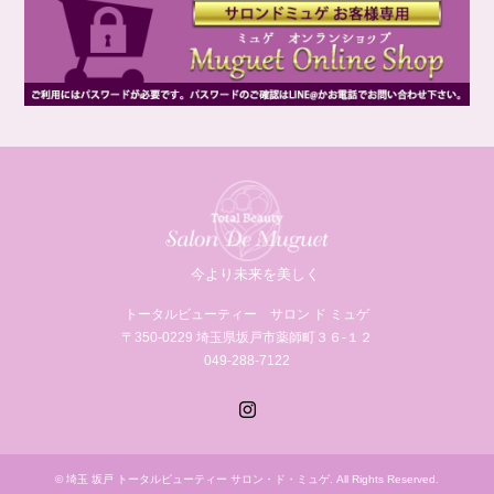
今より未来を美しく
トータルビューティー サロン ド ミュゲ
〒350-0229 埼玉県坂戸市薬師町３６‐１２
049-288-7122
Instagram
©
埼玉 坂戸 トータルビューティー サロン・ド・ミュゲ
. All Rights Reserved.