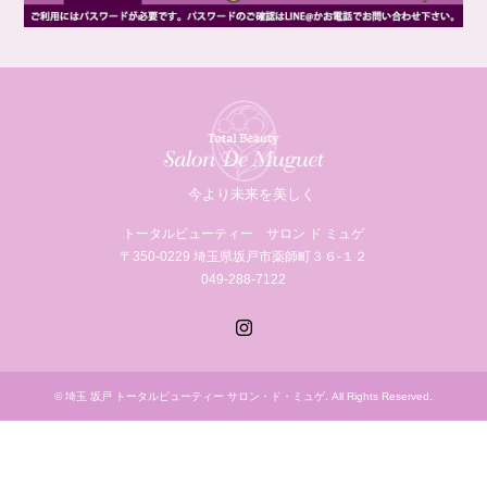
今より未来を美しく
トータルビューティー サロン ド ミュゲ
〒350-0229 埼玉県坂戸市薬師町３６‐１２
049-288-7122
Instagram
©
埼玉 坂戸 トータルビューティー サロン・ド・ミュゲ
. All Rights Reserved.