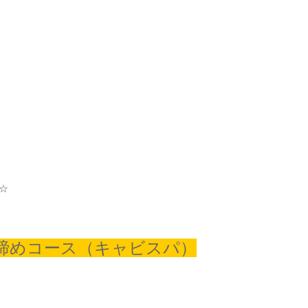
☆
締めコース（
キャビスパ）