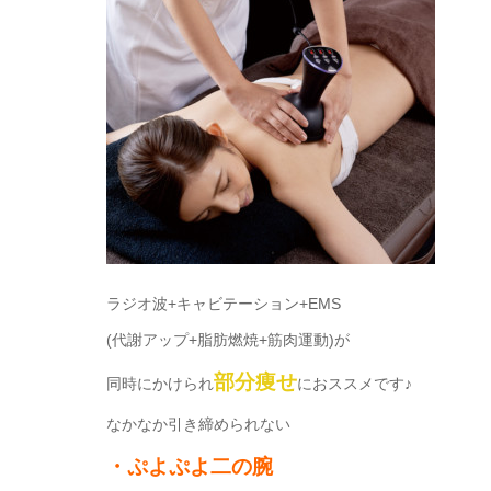
ラジオ波+キャビテーション+EMS
(代謝アップ+脂肪燃焼+筋肉運動)が
部分痩せ
同時にかけられ
におススメです♪
なかなか引き締められない
・ぷよぷよ二の腕