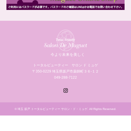
今より未来を美しく
トータルビューティー サロン ド ミュゲ
〒350-0229 埼玉県坂戸市薬師町３６‐１２
049-288-7122
Instagram
©
埼玉 坂戸 トータルビューティー サロン・ド・ミュゲ
. All Rights Reserved.