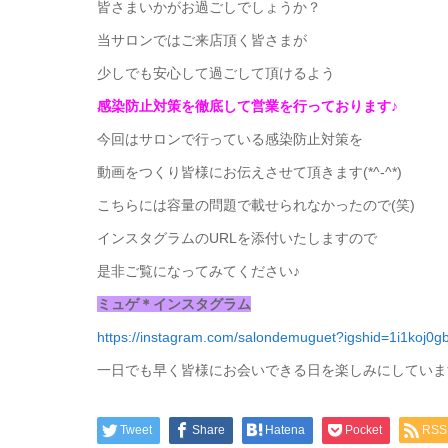
皆さまいかがお過ごしでしょうか？
当サロンではご来店頂く皆さまが
少しでも安心して過ごして頂けるよう
感染防止対策を徹底して営業を行っております♪
今回はサロンで行っている感染防止対策を
動画をつくり皆様にお伝えさせて頂きます(*^-^*)
こちらには容量の問題で載せられなかったので(笑)
インスタグラムのURLを添付いたしますので
是非ご覧になってみてください♪
ミュゲ＊インスタグラム
https://instagram.com/salondemuguet?igshid=1i1koj0gb
一日でも早く皆様にお会いできる日を楽しみにしていま
Tweet
Share
Hatena
Pocket
RSS