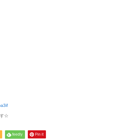
a3if
す☆
feedly
Pin it