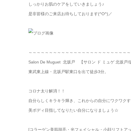
しっかりお肌のケアをしていきましょう♪
是非皆様のご来店お待ちしております(^O^)／
～～～～～～～～～～～～～～～～～～～～～～～～～
Salon De Muguet 北坂戸 【サロン ド ミュゲ 北坂戸
東武東上線・北坂戸駅東口を出て徒歩3分。
コロナ太り解消！！
自分らしくキラキラ輝き、これからの自分にワクワクす
美ボディ目指してなりたい自分になりましょう☆
[コラーゲン美肌脱毛・光フェイシャル・小顔リフトアッ