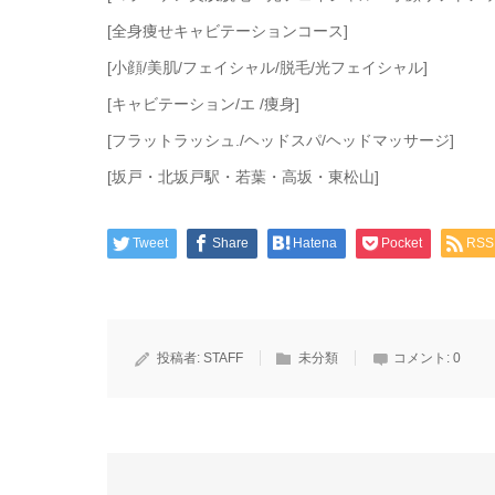
[全身痩せキャビテーションコース]
[小顔/美肌/フェイシャル/脱毛/光フェイシャル]
[キャビテーション/エ /痩身]
[フラットラッシュ./ヘッドスパ/ヘッドマッサージ]
[坂戸・北坂戸駅・若葉・高坂・東松山]
Tweet
Share
Hatena
Pocket
RSS
投稿者:
STAFF
未分類
コメント:
0