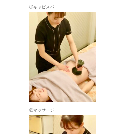
①キャビスパ
②マッサージ