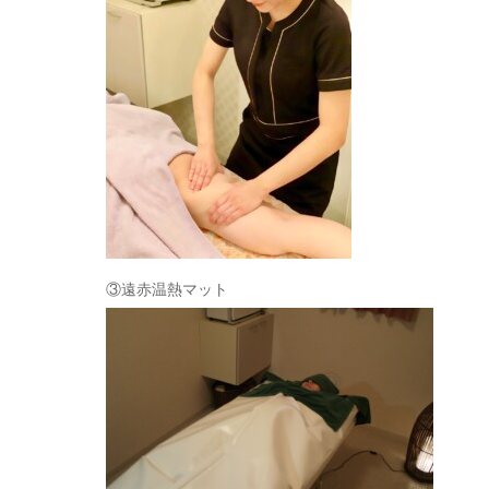
③遠赤温熱マット